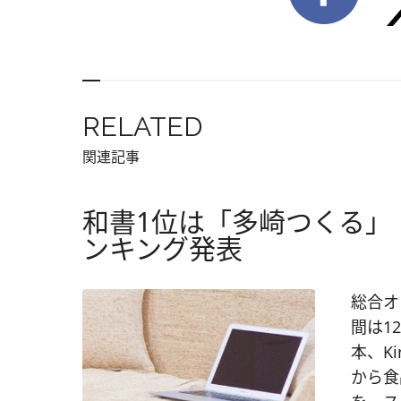
RELATED
関連記事
和書1位は「多崎つくる」 
ンキング発表
総合オ
間は1
本、K
から食