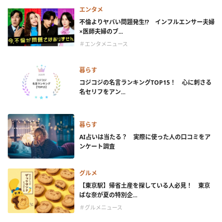
エンタメ
不倫よりヤバい問題発生!? インフルエンサー夫婦
×医師夫婦のブ...
＃エンタメニュース
暮らす
コジコジの名言ランキングTOP15！ 心に刺さる
名セリフをアン...
暮らす
AI占いは当たる？ 実際に使った人の口コミをア
ンケート調査
グルメ
【東京駅】帰省土産を探している人必見！ 東京
ばな奈が夏の特別企...
＃グルメニュース