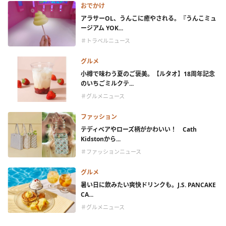
おでかけ
アラサーOL、うんこに癒やされる。『うんこミュ
ージアム YOK...
＃トラベルニュース
グルメ
小樽で味わう夏のご褒美。【ルタオ】18周年記念
のいちごミルクテ...
＃グルメニュース
ファッション
テディベアやローズ柄がかわいい！ Cath
Kidstonから...
＃ファッションニュース
グルメ
暑い日に飲みたい爽快ドリンクも。J.S. PANCAKE
CA...
＃グルメニュース