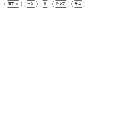
雑学_w
季節
夏
暮らす
生活