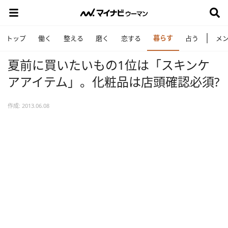
暮らす
トップ
働く
整える
磨く
恋する
占う
メ
夏前に買いたいもの1位は「スキンケ
アアイテム」。化粧品は店頭確認必須?
作成: 2013.06.08