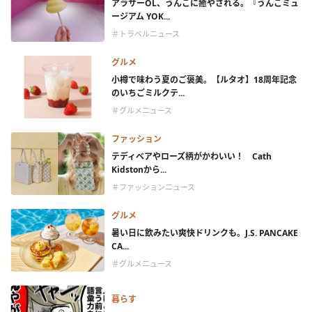
アラサーOL、うんこに癒やされる。『うんこミュ
ージアム YOK...
＃トラベルニュース
グルメ
小樽で味わう夏のご褒美。【ルタオ】18周年記念
のいちごミルクテ...
＃グルメニュース
ファッション
テディベアやローズ柄がかわいい！ Cath
Kidstonから...
＃ファッションニュース
グルメ
暑い日に飲みたい爽快ドリンクも。J.S. PANCAKE
CA...
＃グルメニュース
暮らす