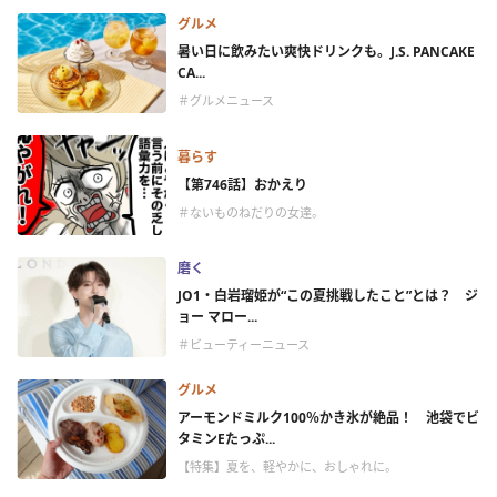
グルメ
暑い日に飲みたい爽快ドリンクも。J.S. PANCAKE
CA...
＃グルメニュース
暮らす
【第746話】おかえり
＃ないものねだりの女達。
磨く
JO1・白岩瑠姫が“この夏挑戦したこと”とは？ ジ
ョー マロー...
＃ビューティーニュース
グルメ
アーモンドミルク100％かき氷が絶品！ 池袋でビ
タミンEたっぷ...
【特集】夏を、軽やかに、おしゃれに。