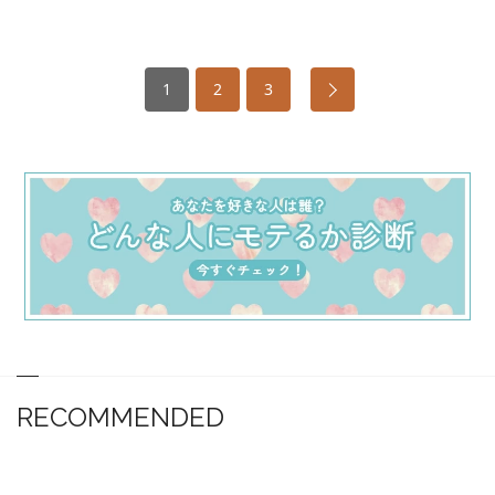
1
2
3
RECOMMENDED