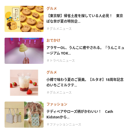
グルメ
【東京駅】帰省土産を探している人必見！ 東京
ばな奈が夏の特別企...
＃グルメニュース
おでかけ
アラサーOL、うんこに癒やされる。『うんこミュ
ージアム YOK...
＃トラベルニュース
グルメ
小樽で味わう夏のご褒美。【ルタオ】18周年記念
のいちごミルクテ...
＃グルメニュース
ファッション
テディベアやローズ柄がかわいい！ Cath
Kidstonから...
＃ファッションニュース