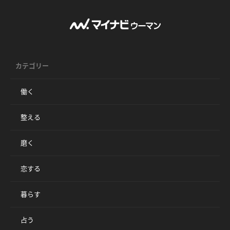
カテゴリー
働く
整える
磨く
恋する
暮らす
占う