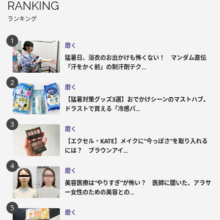
RANKING
ランキング
磨く
猛暑日、浴衣のお出かけも怖くない！ マンダム直伝
「汗をかく前」の制汗剤テク...
磨く
【猛暑対策グッズ3選】おでかけシーンのマストハブ。
ドラストで買える「冷感パ...
磨く
【エクセル・KATE】メイクに“今っぽさ”を取り入れる
には？ ブラウンアイ...
磨く
美容医療は“やりすぎ”が怖い？ 医師に聞いた、アラサ
ー女性のための美容との...
磨く