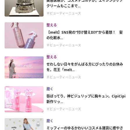
美容医療か、コスメデコルテか。エイジングケア
クリームもここまで...
＃ビューティーニュース
整える
【melt】SNS発の“付け替えDIY”から着想！ 髪
の化粧水...
＃ビューティーニュース
整える
せわしない日々をがんばる方にぴったりのお休み
を。花王「melt...
＃ビューティーニュース
磨く
唇ぽってり、神ビジュリップに胸キュン。CipiCipi
新作リッ...
＃ビューティーニュース
磨く
ミッフィーのゆるかわいいコスメ＆雑貨に癒やさ