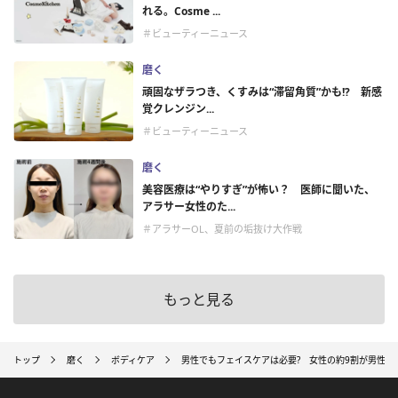
れる。Cosme ...
＃ビューティーニュース
磨く
頑固なザラつき、くすみは“滞留角質”かも!? 新感
覚クレンジン...
＃ビューティーニュース
磨く
美容医療は“やりすぎ”が怖い？ 医師に聞いた、
アラサー女性のた...
＃アラサーOL、夏前の垢抜け大作戦
もっと見る
トップ
磨く
ボディケア
男性でもフェイスケアは必要? 女性の約9割が男性に