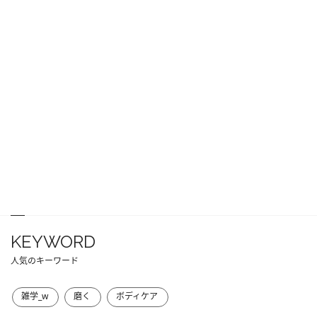
KEYWORD
人気のキーワード
雑学_w
磨く
ボディケア