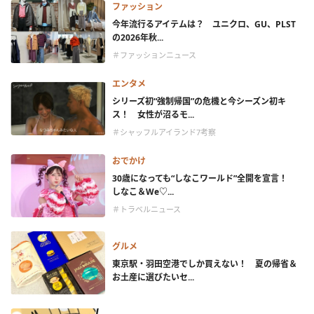
ファッション
今年流行るアイテムは？ ユニクロ、GU、PLST
の2026年秋...
＃ファッションニュース
エンタメ
シリーズ初“強制帰国”の危機と今シーズン初キ
ス！ 女性が沼るモ...
＃シャッフルアイランド7考察
おでかけ
30歳になっても“しなこワールド”全開を宣言！
しなこ＆We♡...
＃トラベルニュース
グルメ
東京駅・羽田空港でしか買えない！ 夏の帰省＆
お土産に選びたいセ...