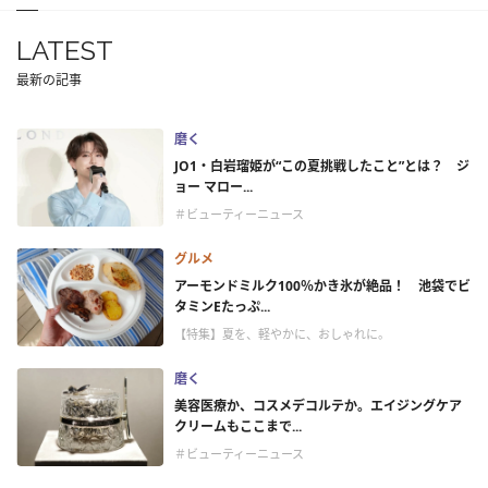
LATEST
最新の記事
磨く
JO1・白岩瑠姫が“この夏挑戦したこと”とは？ ジ
ョー マロー...
＃ビューティーニュース
グルメ
アーモンドミルク100％かき氷が絶品！ 池袋でビ
タミンEたっぷ...
【特集】夏を、軽やかに、おしゃれに。
磨く
美容医療か、コスメデコルテか。エイジングケア
クリームもここまで...
＃ビューティーニュース