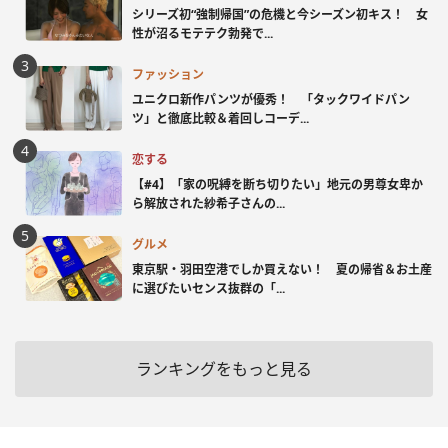
シリーズ初“強制帰国”の危機と今シーズン初キス！ 女
性が沼るモテテク勃発で...
ファッション
ユニクロ新作パンツが優秀！ 「タックワイドパン
ツ」と徹底比較＆着回しコーデ...
恋する
【#4】「家の呪縛を断ち切りたい」地元の男尊女卑か
ら解放された紗希子さんの...
グルメ
東京駅・羽田空港でしか買えない！ 夏の帰省＆お土産
に選びたいセンス抜群の「...
ランキングをもっと見る