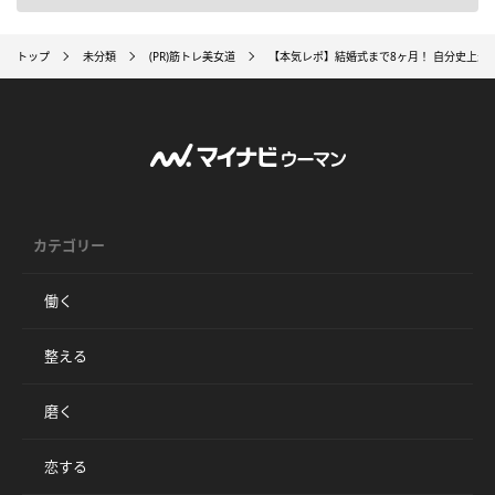
トップ
未分類
(PR)筋トレ美女道
【本気レポ】結婚式まで8ヶ月！ 自分史上最強
カテゴリー
働く
整える
磨く
恋する