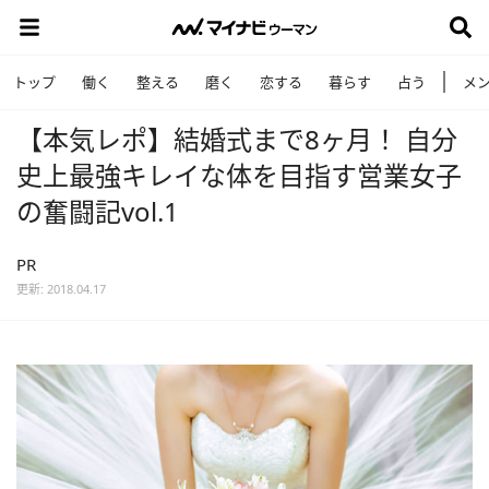
トップ
働く
整える
磨く
恋する
暮らす
占う
メ
【本気レポ】結婚式まで8ヶ月！ 自分
史上最強キレイな体を目指す営業女子
の奮闘記vol.1
PR
更新: 2018.04.17