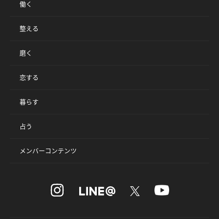
働く
整える
磨く
恋する
暮らす
占う
メンバーコンテンツ