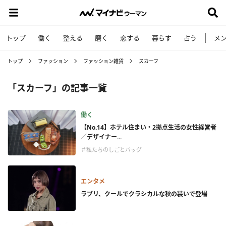
トップ
働く
整える
磨く
恋する
暮らす
占う
メ
トップ
ファッション
ファッション雑貨
スカーフ
「スカーフ」の記事一覧
働く
【No.14】ホテル住まい・2拠点生活の女性経営者
／デザイナー...
＃私たちのしごとバッグ
エンタメ
ラブリ、クールでクラシカルな秋の装いで登場