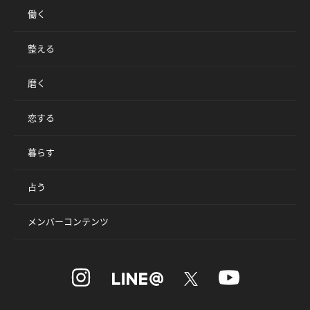
働く
整える
磨く
恋する
暮らす
占う
メンバーコンテンツ