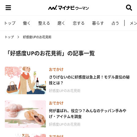
トップ
働く
整える
磨く
恋する
暮らす
占う
メ
トップ
好感度UPのお花見術
「好感度UPのお花見術」の記事一覧
おでかけ
さりげないのに好感度は急上昇！モデル直伝の秘
技とは？
好感度UPのお花見術
おでかけ
何が喜ばれ、役立つ？みんなのテッパン手みや
げ・アイテムを調査
好感度UPのお花見術
おでかけ