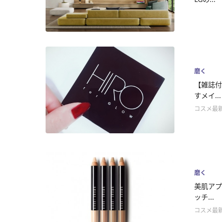
磨く
【雑誌付
すメイ...
コスメ最
磨く
美肌アプ
ッチ...
コスメ最