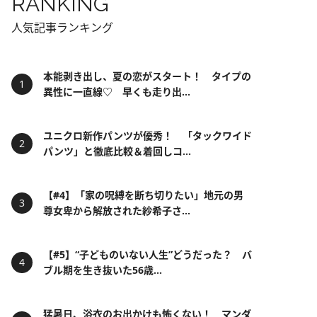
RANKING
人気記事ランキング
本能剥き出し、夏の恋がスタート！ タイプの
異性に一直線♡ 早くも走り出...
ユニクロ新作パンツが優秀！ 「タックワイド
パンツ」と徹底比較＆着回しコ...
【#4】「家の呪縛を断ち切りたい」地元の男
尊女卑から解放された紗希子さ...
【#5】“子どものいない人生”どうだった？ バ
ブル期を生き抜いた56歳...
猛暑日、浴衣のお出かけも怖くない！ マンダ