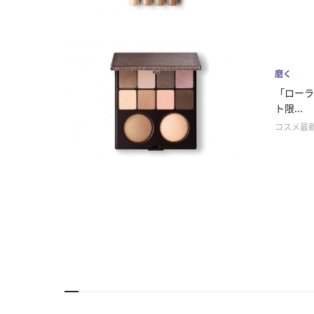
磨く
「ローラ
ト限...
コスメ最