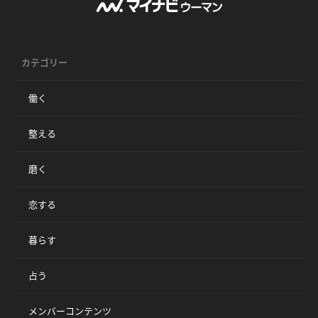
カテゴリー
働く
整える
磨く
恋する
暮らす
占う
メンバーコンテンツ