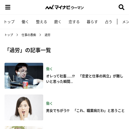
トップ
働く
整える
磨く
恋する
暮らす
占う
メ
トップ
仕事の愚痴
過労
「過労」の記事一覧
働く
オレって社畜……!? 「恋愛と仕事の両立」が難し
いと思った瞬間...
働く
男女でちがう!? 「これ、職業病だわ」と思うこと