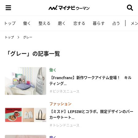
トップ
働く
整える
磨く
恋する
暮らす
占う
メ
トップ
グレー
「グレー」の記事一覧
働く
【Francfranc】新作ワークアイテム登場！ キル
ティング...
＃ビジネスニュース
ファッション
【ミスド】LEPSIMとコラボ。限定デザインのパー
カーやトート...
＃トレンドニュース
磨く