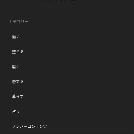
カテゴリー
働く
整える
磨く
恋する
暮らす
占う
メンバーコンテンツ