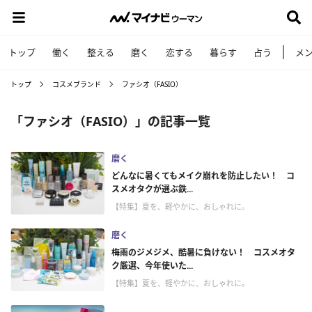
トップ
働く
整える
磨く
恋する
暮らす
占う
メ
トップ
コスメブランド
ファシオ（FASIO）
「ファシオ（FASIO）」の記事一覧
磨く
どんなに暑くてもメイク崩れを防止したい！ コ
スメオタクが選ぶ鉄...
【特集】夏を、軽やかに、おしゃれに。
磨く
梅雨のジメジメ、酷暑に負けない！ コスメオタ
ク厳選、今年使いた...
【特集】夏を、軽やかに、おしゃれに。