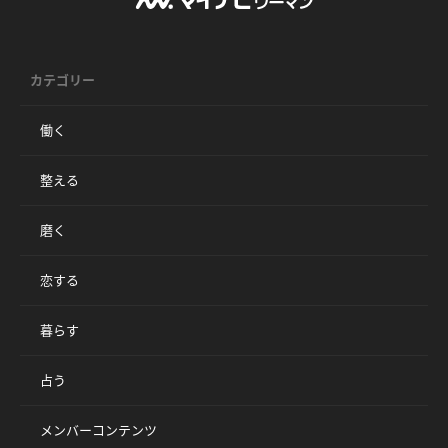
カテゴリー
働く
整える
磨く
恋する
暮らす
占う
メンバーコンテンツ