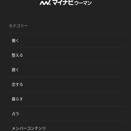
カテゴリー
働く
整える
磨く
恋する
暮らす
占う
メンバーコンテンツ