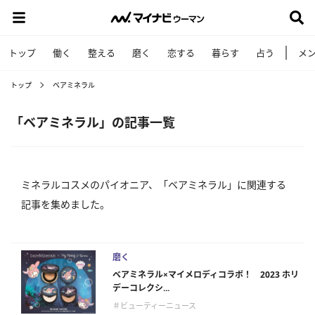
トップ
働く
整える
磨く
恋する
暮らす
占う
メ
トップ
ベアミネラル
「ベアミネラル」の記事一覧
ミネラルコスメのパイオニア、「ベアミネラル」に関連する
記事を集めました。
磨く
ベアミネラル×マイメロディコラボ！ 2023 ホリ
デーコレクシ...
＃ビューティーニュース