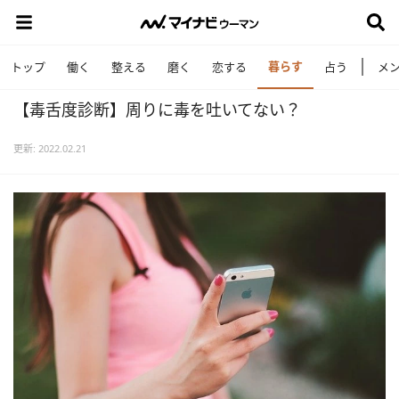
暮らす
トップ
働く
整える
磨く
恋する
占う
メ
【毒舌度診断】周りに毒を吐いてない？
更新: 2022.02.21