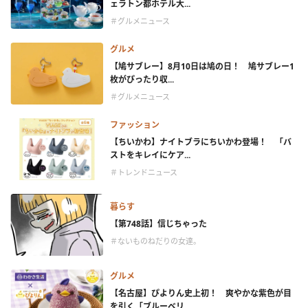
ェラトン都ホテル大...
＃グルメニュース
グルメ
【鳩サブレー】8月10日は鳩の日！ 鳩サブレー1
枚がぴったり収...
＃グルメニュース
ファッション
【ちいかわ】ナイトブラにちいかわ登場！ 「バ
ストをキレイにケア...
＃トレンドニュース
暮らす
【第748話】信じちゃった
＃ないものねだりの女達。
グルメ
【名古屋】ぴよりん史上初！ 爽やかな紫色が目
を引く「ブルーベリ...