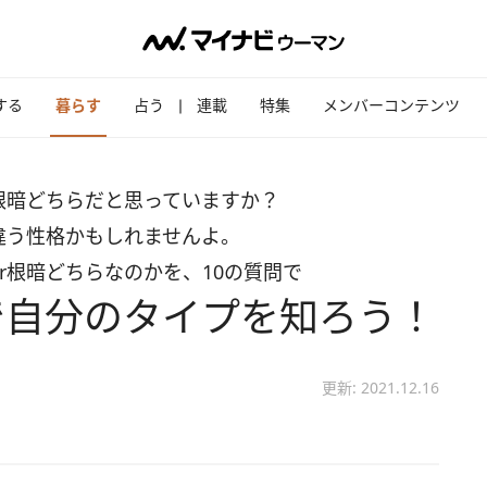
する
暮らす
占う
連載
特集
メンバーコンテンツ
根暗どちらだと思っていますか？
違う性格かもしれませんよ。
r根暗どちらなのかを、10の質問で
で自分のタイプを知ろう！
更新: 2021.12.16