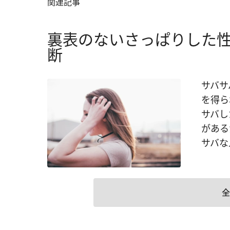
関連記事
裏表のないさっぱりした
断
サバサ
を得ら
サバし
がある
サバな
全