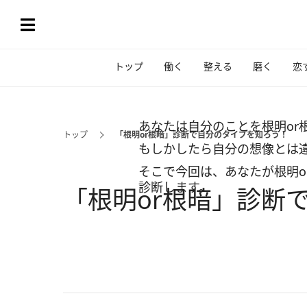
トップ
働く
整える
磨く
恋
あなたは自分のことを根明or
トップ
「根明or根暗」診断で自分のタイプを知ろう！
もしかしたら自分の想像とは
そこで今回は、あなたが根明o
診断します。
「根明or根暗」診断