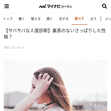
暮らす
トップ
働く
整える
磨く
恋する
占う
メ
【サバサバな人度診断】裏表のないさっぱりした性
格？
更新: 2022.09.26