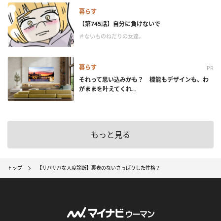
暮らす
【第745話】自分に負けないで
＃ないものねだりの女達。
暮らす
PR
それって思い込みかも？ 機能もデザインも、わ
がままを叶えてくれ...
もっと見る
トップ
【サバサバな人度診断】裏表のないさっぱりした性格？