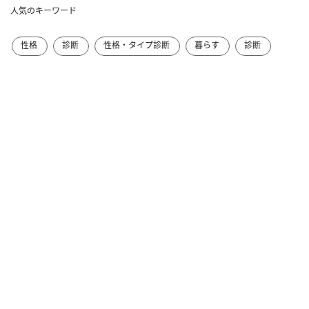
人気のキーワード
性格
診断
性格・タイプ診断
暮らす
診断