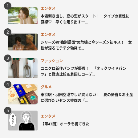
エンタメ
本能剥き出し、夏の恋がスタート！ タイプの異性に一
直線♡ 早くも走り出す一...
エンタメ
シリーズ初“強制帰国”の危機と今シーズン初キス！ 女
性が沼るモテテク勃発で...
ファッション
ユニクロ新作パンツが優秀！ 「タックワイドパン
ツ」と徹底比較＆着回しコーデ...
グルメ
東京駅・羽田空港でしか買えない！ 夏の帰省＆お土産
に選びたいセンス抜群の「...
エンタメ
【第43回】オーラを視てきた