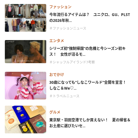
ファッション
今年流行るアイテムは？ ユニクロ、GU、PLST
の2026年秋...
＃ファッションニュース
エンタメ
シリーズ初“強制帰国”の危機と今シーズン初キ
ス！ 女性が沼るモ...
＃シャッフルアイランド7考察
おでかけ
30歳になっても“しなこワールド”全開を宣言！
しなこ＆We♡...
＃トラベルニュース
グルメ
東京駅・羽田空港でしか買えない！ 夏の帰省＆
お土産に選びたいセ...