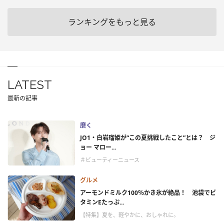
ランキングをもっと見る
LATEST
最新の記事
磨く
JO1・白岩瑠姫が“この夏挑戦したこと”とは？ ジ
ョー マロー...
＃ビューティーニュース
グルメ
アーモンドミルク100％かき氷が絶品！ 池袋でビ
タミンEたっぷ...
【特集】夏を、軽やかに、おしゃれに。