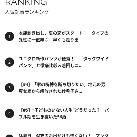
RANKING
人気記事ランキング
本能剥き出し、夏の恋がスタート！ タイプの
異性に一直線♡ 早くも走り出...
ユニクロ新作パンツが優秀！ 「タックワイド
パンツ」と徹底比較＆着回しコ...
【#4】「家の呪縛を断ち切りたい」地元の男
尊女卑から解放された紗希子さ...
【#5】“子どものいない人生”どうだった？ バ
ブル期を生き抜いた56歳...
猛暑日、浴衣のお出かけも怖くない！ マンダ