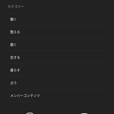
カテゴリー
働く
整える
磨く
恋する
暮らす
占う
メンバーコンテンツ