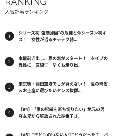
RANKING
人気記事ランキング
シリーズ初“強制帰国”の危機と今シーズン初キ
ス！ 女性が沼るモテテク勃...
本能剥き出し、夏の恋がスタート！ タイプの
異性に一直線♡ 早くも走り出...
東京駅・羽田空港でしか買えない！ 夏の帰省
＆お土産に選びたいセンス抜群...
【#4】「家の呪縛を断ち切りたい」地元の男
尊女卑から解放された紗希子さ...
【#5】“子どものいない人生”どうだった？ バ