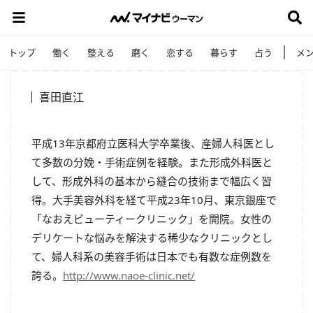
トップ
働く
整える
磨く
恋する
暮らす
占う
メ
喜田直江
平成13年京都府立医科大学卒業後、産婦人科医とし
て多数の分娩・手術症例を経験。また形成外科医と
して、形成外科の基本から縫合の技術まで幅広く習
得。大手美容外科を経て平成23年10月、東京銀座で
「なおえビューティークリニック」を開院。女性の
デリケートな悩みを解決する稀少なクリニックとし
て、婦人科系の美容手術は日本でも有数な症例数を
誇る。
http://www.naoe-clinic.net/