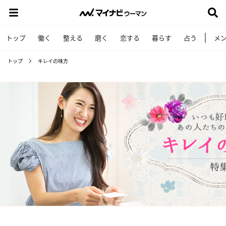
トップ
働く
整える
磨く
恋する
暮らす
占う
メ
トップ
キレイの味方