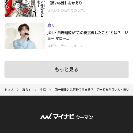
【第746話】おかえり
＃ないものねだりの女達。
磨く
JO1・白岩瑠姫が“この夏挑戦したこと”とは？ ジ
ョー マロー...
＃ビューティーニュース
もっと見る
トップ
暮らす
生活
第一印象とは何秒で決まる？ 第一印象が良い人・悪い人