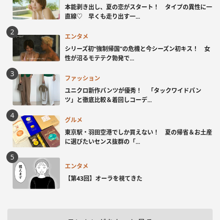
本能剥き出し、夏の恋がスタート！ タイプの異性に一
直線♡ 早くも走り出す一...
エンタメ
シリーズ初“強制帰国”の危機と今シーズン初キス！ 女
性が沼るモテテク勃発で...
ファッション
ユニクロ新作パンツが優秀！ 「タックワイドパン
ツ」と徹底比較＆着回しコーデ...
グルメ
東京駅・羽田空港でしか買えない！ 夏の帰省＆お土産
に選びたいセンス抜群の「...
エンタメ
【第43回】オーラを視てきた