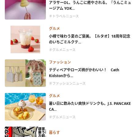
アラサーOL、うんこに癒やされる。『うんこミュ
ージアム YOK...
＃トラベルニュース
グルメ
小樽で味わう夏のご褒美。【ルタオ】18周年記念
のいちごミルクテ...
＃グルメニュース
ファッション
テディベアやローズ柄がかわいい！ Cath
Kidstonから...
＃ファッションニュース
グルメ
暑い日に飲みたい爽快ドリンクも。J.S. PANCAKE
CA...
＃グルメニュース
暮らす