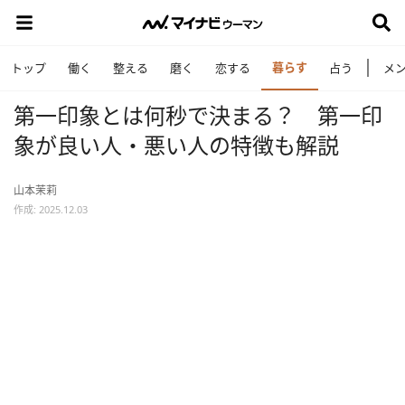
暮らす
トップ
働く
整える
磨く
恋する
占う
メ
第一印象とは何秒で決まる？ 第一印
象が良い人・悪い人の特徴も解説
山本茉莉
作成: 2025.12.03