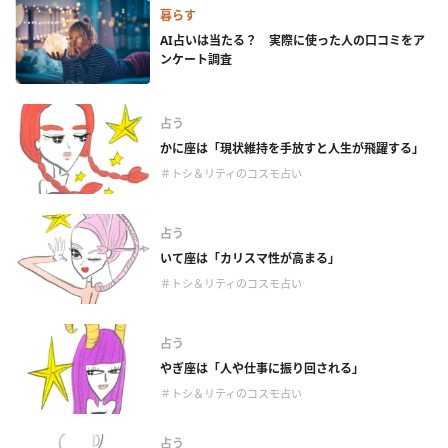
暮らす
AI占いは当たる？ 実際に使った人の口コミをア
ンケート調査
占う
かに座は「現状維持を手放すと人生が飛躍する」
＃トシ＆リティのコスモ占い
占う
いて座は「カリスマ性が高まる」
＃トシ＆リティのコスモ占い
占う
やぎ座は「人や仕事に振り回される」
＃トシ＆リティのコスモ占い
占う