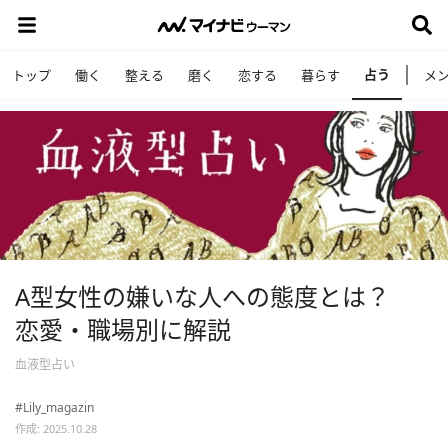
占う
トップ
働く
整える
磨く
恋する
暮らす
メ
A型女性の嫌いな人への態度とは？
恋愛・職場別に解説
血液型占い
#Lily_magazin
作成: 2025.10.28