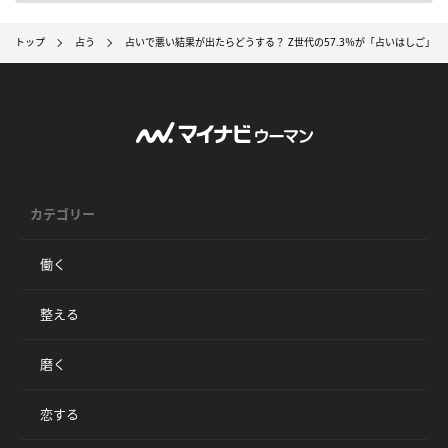
トップ
占う
占いで悪い結果が出たらどうする？ Z世代の57.3％が「占いはしご」
カテゴリー
働く
整える
磨く
恋する