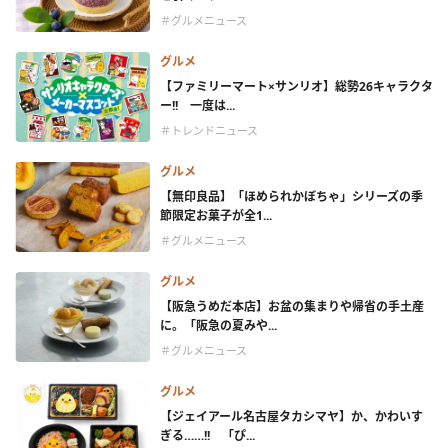
＃グルメニュース
グルメ
【ファミリーマート×サンリオ】総勢26キャラクタ
ー!! 一度は...
＃トレンドニュース
グルメ
【無印良品】「ほめられかぼちゃ」シリーズの季
節限定お菓子が全1...
＃グルメニュース
グルメ
【阪急うめだ本店】お盆の集まりや帰省の手土産
に。「阪急の夏みや...
＃グルメニュース
グルメ
【ジェイアール名古屋タカシマヤ】か、かわいす
ぎる……!! 「ぴ...