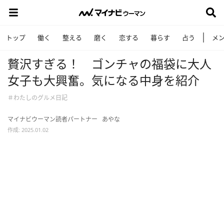
トップ
働く
整える
磨く
恋する
暮らす
占う
メ
贅沢すぎる！ ゴンチャの福袋に大人
女子も大興奮。気になる中身を紹介
＃わたしのグルメ日記
マイナビウーマン読者パートナー
あやな
作成: 2025.01.02