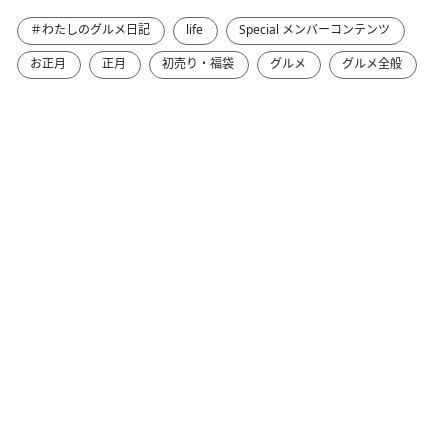
＃わたしのグルメ日記
life
Special メンバーコンテンツ
お正月
正月
初売り・福袋
グルメ
グルメ全般