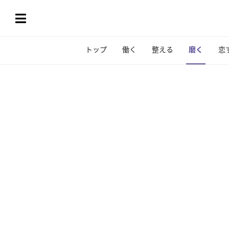
トップ
働く
整える
磨く
恋