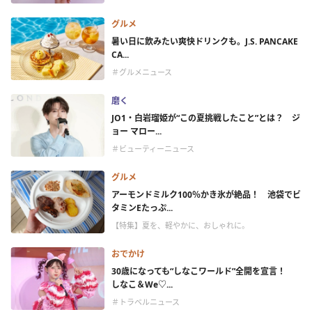
グルメ
暑い日に飲みたい爽快ドリンクも。J.S. PANCAKE
CA...
＃グルメニュース
磨く
JO1・白岩瑠姫が“この夏挑戦したこと”とは？ ジ
ョー マロー...
＃ビューティーニュース
グルメ
アーモンドミルク100％かき氷が絶品！ 池袋でビ
タミンEたっぷ...
【特集】夏を、軽やかに、おしゃれに。
おでかけ
30歳になっても“しなこワールド”全開を宣言！
しなこ＆We♡...
＃トラベルニュース