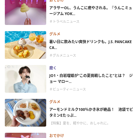
おでかけ
アラサーOL、うんこに癒やされる。『うんこミュ
ージアム YOK...
＃トラベルニュース
グルメ
暑い日に飲みたい爽快ドリンクも。J.S. PANCAKE
CA...
＃グルメニュース
磨く
JO1・白岩瑠姫が“この夏挑戦したこと”とは？ ジ
ョー マロー...
＃ビューティーニュース
グルメ
アーモンドミルク100％かき氷が絶品！ 池袋でビ
タミンEたっぷ...
【特集】夏を、軽やかに、おしゃれに。
おでかけ