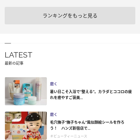
ランキングをもっと見る
LATEST
最新の記事
磨く
暑い日こそ入浴で“整える”。カラダとココロの疲
れを癒やすご褒美...
磨く
毛穴撫子“撫子ちゃん”風似顔絵シールを作ろ
う！ ハンズ新宿店で...
＃ビューティーニュース