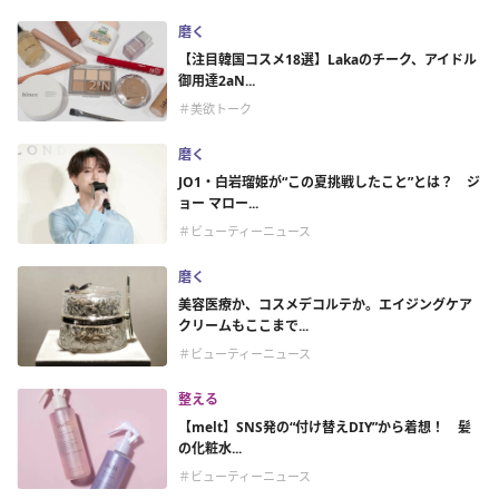
磨く
【注目韓国コスメ18選】Lakaのチーク、アイドル
御用達2aN...
＃美欲トーク
磨く
JO1・白岩瑠姫が“この夏挑戦したこと”とは？ ジ
ョー マロー...
＃ビューティーニュース
磨く
美容医療か、コスメデコルテか。エイジングケア
クリームもここまで...
＃ビューティーニュース
整える
【melt】SNS発の“付け替えDIY”から着想！ 髪
の化粧水...
＃ビューティーニュース