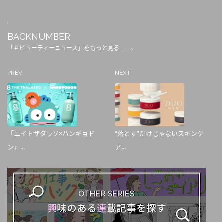
BACKNUMBER
「＃ビューティーニュース」をもっと見る
PREV
NEXT
「エイトザタラソ×ハンギョド
“落とす”だけじゃないスキンケ
ン」...
ア...