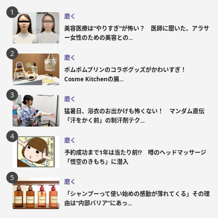
磨く
美容医療は“やりすぎ”が怖い？ 医師に聞いた、アラサ
ー女性のための美容との...
磨く
ポムポムプリンのコラボグッズがかわいすぎ！
Cosme Kitchenの展...
磨く
猛暑日、浴衣のお出かけも怖くない！ マンダム直伝
「汗をかく前」の制汗剤テク...
磨く
予約成功まで1年は当たり前!? 噂のヘッドマッサージ
「悟空のきもち」に潜入
磨く
「シャンプーって使い始めの感動が薄れてくる」その理
由は“内部バリア”にあっ...