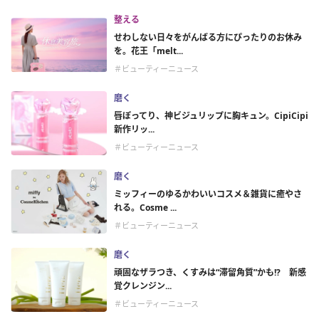
整える
せわしない日々をがんばる方にぴったりのお休み
を。花王「melt...
＃ビューティーニュース
磨く
唇ぽってり、神ビジュリップに胸キュン。CipiCipi
新作リッ...
＃ビューティーニュース
磨く
ミッフィーのゆるかわいいコスメ＆雑貨に癒やさ
れる。Cosme ...
＃ビューティーニュース
磨く
頑固なザラつき、くすみは“滞留角質”かも!? 新感
覚クレンジン...
＃ビューティーニュース