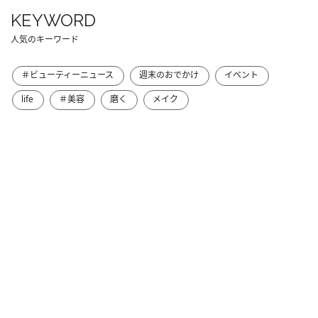
KEYWORD
人気のキーワード
＃ビューティーニュース
週末のおでかけ
イベント
life
＃美容
磨く
メイク