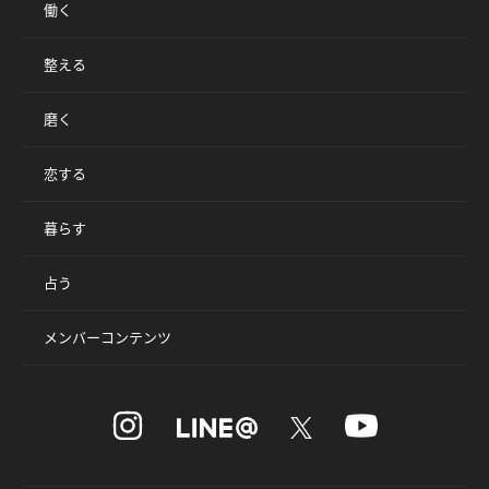
働く
整える
磨く
恋する
暮らす
占う
メンバーコンテンツ