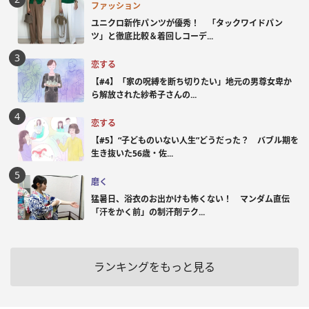
ファッション
ユニクロ新作パンツが優秀！ 「タックワイドパン
ツ」と徹底比較＆着回しコーデ...
恋する
【#4】「家の呪縛を断ち切りたい」地元の男尊女卑か
ら解放された紗希子さんの...
恋する
【#5】“子どものいない人生”どうだった？ バブル期を
生き抜いた56歳・佐...
磨く
猛暑日、浴衣のお出かけも怖くない！ マンダム直伝
「汗をかく前」の制汗剤テク...
ランキングをもっと見る