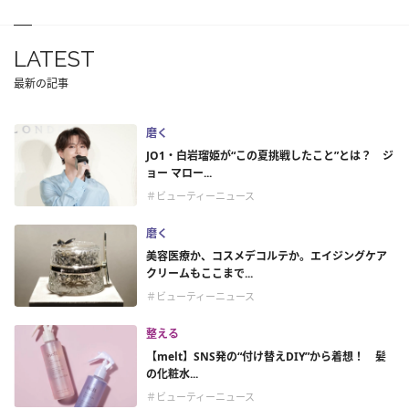
LATEST
最新の記事
磨く
JO1・白岩瑠姫が“この夏挑戦したこと”とは？ ジ
ョー マロー...
＃ビューティーニュース
磨く
美容医療か、コスメデコルテか。エイジングケア
クリームもここまで...
＃ビューティーニュース
整える
【melt】SNS発の“付け替えDIY”から着想！ 髪
の化粧水...
＃ビューティーニュース