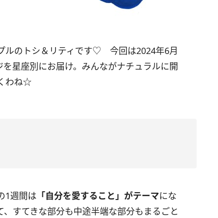
プルのトシ＆リティです♡ 今回は
2024
年6月
ジを星座別にお届け。みんながナチュラルに開
くわね☆
の
1
週間は
「自分を愛すること」がテーマ
にな
て、すてきな部分も中途半端な部分もまるごと