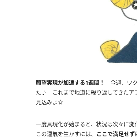
願望実現が加速する
1
週間！
今週、ワク
た♪ これまで地道に繰り返してきたア
見込みよ☆
一度具現化が始まると、状況は次々に
この運氣を生かすには、
ここで満足せず