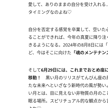
愛して、ありのままの自分を受け入れる
タイミングなのよね♡
自分を否定する感覚を卒業して、空いた
ることができれば、今年の真夏に降り注
きるようになる。
2024
年の
8
月
8
日には「
ど、今はそこに向けた
「魂のメンテナン
そして
6
月
29
日には、これまでおとめ座
移動！
黒い月のリリスがてんびん座の風
たな未来へといざなう新時代の風が勢い
い月とは、目に見えない非物質の月のこ
眠る場所。スピリチュアル的な観点から