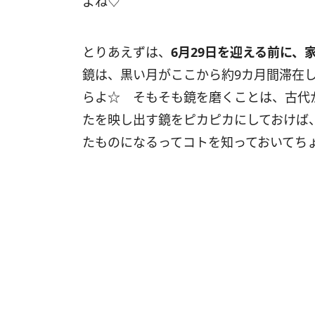
よね♡
とりあえずは、
6
月
29
日を迎える前に、
鏡は、黒い月がここから約
9
カ月間滞在
らよ☆ そもそも鏡を磨くことは、古代
たを映し出す鏡をピカピカにしておけば
たものになるってコトを知っておいてち