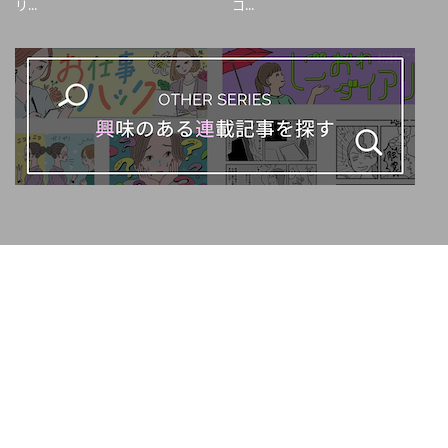
リ...
コ...