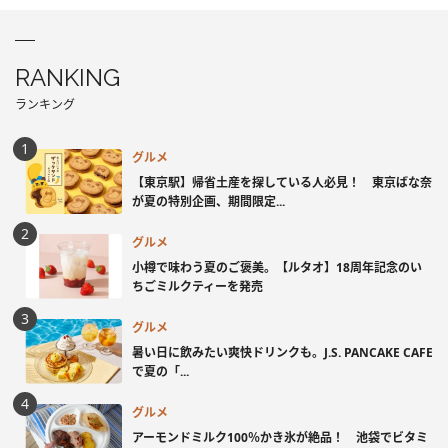
RANKING
ランキング
グルメ
【東京駅】帰省土産を探している人必見！ 東京ばな奈
が夏の特別企画、期間限定...
グルメ
小樽で味わう夏のご褒美。【ルタオ】18周年記念のい
ちごミルクティーを発売
グルメ
暑い日に飲みたい爽快ドリンクも。J.S. PANCAKE CAFE
で夏の「...
グルメ
アーモンドミルク100％かき氷が絶品！ 池袋でビタミ