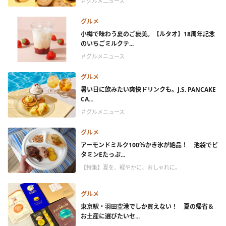
＃グルメニュース
グルメ
小樽で味わう夏のご褒美。【ルタオ】18周年記念
のいちごミルクテ...
＃グルメニュース
グルメ
暑い日に飲みたい爽快ドリンクも。J.S. PANCAKE
CA...
＃グルメニュース
グルメ
アーモンドミルク100％かき氷が絶品！ 池袋でビ
タミンEたっぷ...
【特集】夏を、軽やかに、おしゃれに。
グルメ
東京駅・羽田空港でしか買えない！ 夏の帰省＆
お土産に選びたいセ...