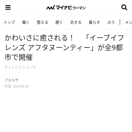
トップ
働く
整える
磨く
恋する
暮らす
占う
メ
かわいさに癒される！ 「イーブイフ
レンズ アフタヌーンティー」が全9都
市で開催
＃トレンドニュース
フォルサ
作成: 2024.05.29