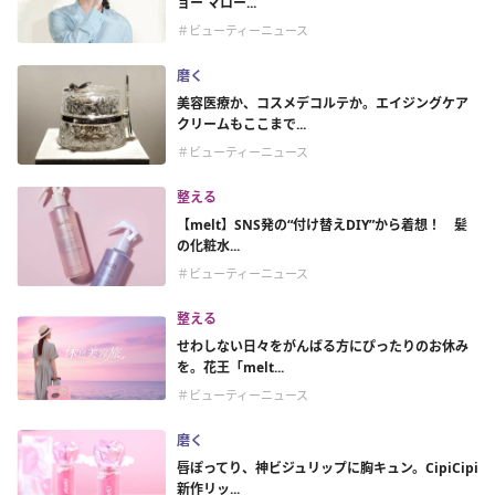
ョー マロー...
＃ビューティーニュース
磨く
美容医療か、コスメデコルテか。エイジングケア
クリームもここまで...
＃ビューティーニュース
整える
【melt】SNS発の“付け替えDIY”から着想！ 髪
の化粧水...
＃ビューティーニュース
整える
せわしない日々をがんばる方にぴったりのお休み
を。花王「melt...
＃ビューティーニュース
磨く
唇ぽってり、神ビジュリップに胸キュン。CipiCipi
新作リッ...