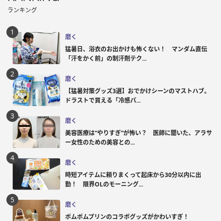
ランキング
磨く
猛暑日、浴衣のお出かけも怖くない！ マンダム直伝
「汗をかく前」の制汗剤テク...
磨く
【猛暑対策グッズ3選】おでかけシーンのマストハブ。
ドラストで買える「冷感パ...
磨く
美容医療は“やりすぎ”が怖い？ 医師に聞いた、アラサ
ー女性のための美容との...
磨く
時短アイテムに頼りまくって起床から30分以内に出
勤！ 限界OLのモーニング...
磨く
ポムポムプリンのコラボグッズがかわいすぎ！