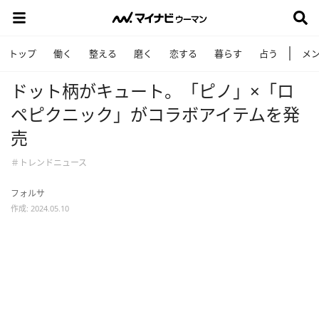
トップ
働く
整える
磨く
恋する
暮らす
占う
メ
ドット柄がキュート。「ピノ」×「ロ
ペピクニック」がコラボアイテムを発
売
＃トレンドニュース
フォルサ
作成: 2024.05.10