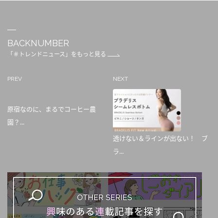
BACKNUMBER
「＃トレンドニュース」をもっと見る
PREV
NEXT
原宿なのに、まるでコーヒー農
園？...
透けない＆ラインが出ない！ ブ
ラ...