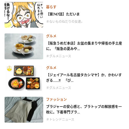
暮らす
【第747話】ただいま
＃ないものねだりの女達。
グルメ
【阪急うめだ本店】お盆の集まりや帰省の手土産
に。「阪急の夏みや...
＃グルメニュース
グルメ
【ジェイアール名古屋タカシマヤ】か、かわいす
ぎる……!! 「ぴ...
＃グルメニュース
ファッション
ブラジャーの安心感と、ブラトップの解放感を一
枚に。下着専門ブラ...
＃トレンドニュース