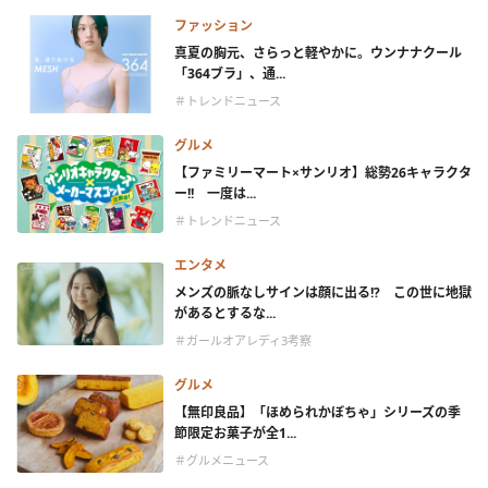
ファッション
真夏の胸元、さらっと軽やかに。ウンナナクール
「364ブラ」、通...
＃トレンドニュース
グルメ
【ファミリーマート×サンリオ】総勢26キャラクタ
ー!! 一度は...
＃トレンドニュース
エンタメ
メンズの脈なしサインは顔に出る!? この世に地獄
があるとするな...
＃ガールオアレディ3考察
グルメ
【無印良品】「ほめられかぼちゃ」シリーズの季
節限定お菓子が全1...
＃グルメニュース