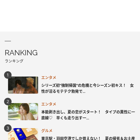
RANKING
ランキング
エンタメ
シリーズ初“強制帰国”の危機と今シーズン初キス！ 女
性が沼るモテテク勃発で...
エンタメ
本能剥き出し、夏の恋がスタート！ タイプの異性に一
直線♡ 早くも走り出す一...
グルメ
東京駅・羽田空港でしか買えない！ 夏の帰省＆お土産