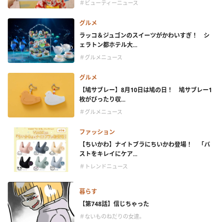
＃ビューティーニュース
グルメ
ラッコ＆ジュゴンのスイーツがかわいすぎ！ シ
ェラトン都ホテル大...
＃グルメニュース
グルメ
【鳩サブレー】8月10日は鳩の日！ 鳩サブレー1
枚がぴったり収...
＃グルメニュース
ファッション
【ちいかわ】ナイトブラにちいかわ登場！ 「バ
ストをキレイにケア...
＃トレンドニュース
暮らす
【第748話】信じちゃった
＃ないものねだりの女達。