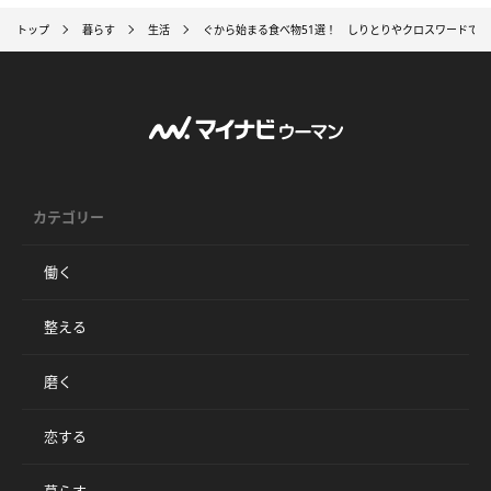
トップ
暮らす
生活
ぐから始まる食べ物51選！ しりとりやクロスワードで
カテゴリー
働く
整える
磨く
恋する