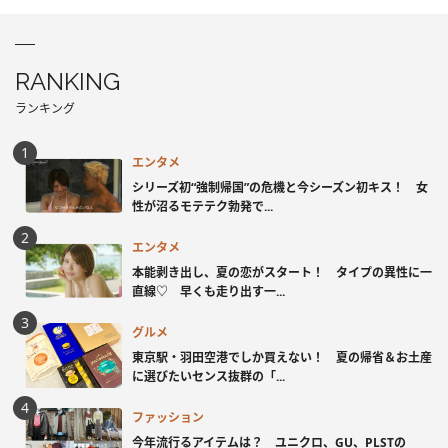
RANKING
ランキング
エンタメ
シリーズ初“強制帰国”の危機と今シーズン初キス！ 女
性が沼るモテテク勃発で...
エンタメ
本能剥き出し、夏の恋がスタート！ タイプの異性に一
直線♡ 早くも走り出す一...
グルメ
東京駅・羽田空港でしか買えない！ 夏の帰省＆お土産
に選びたいセンス抜群の「...
ファッション
今年流行るアイテムは？ ユニクロ、GU、PLSTの