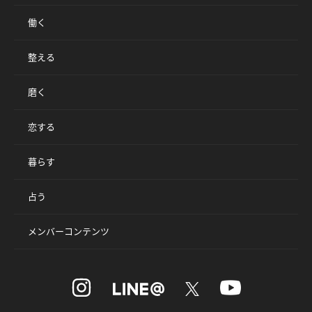
働く
整える
磨く
恋する
暮らす
占う
メンバーコンテンツ