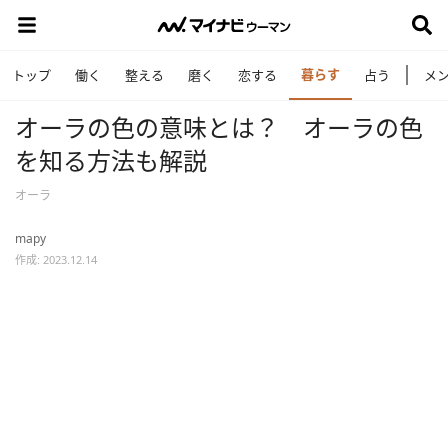
暮らす
トップ
働く
整える
磨く
恋する
占う
メ
オーラの色の意味とは？ オーラの色
を知る方法も解説
オーラ
mapy
作成: 2023.12.14