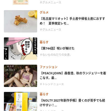
＃グルメニュース
グルメ
【名古屋マリオット】手土産や帰省土産におすす
め！ 夏季限定レモ...
＃グルメニュース
暮らす
【第744話】呪いが解けた
＃ないものねだりの女達。
ファッション
【PEACH JOHN】森香澄、秋のランジェリーを着
こなす。最...
＃トレンドニュース
暮らす
【NOLTY 2027年新作手帳】書くのが苦手でも続
けやすい！...