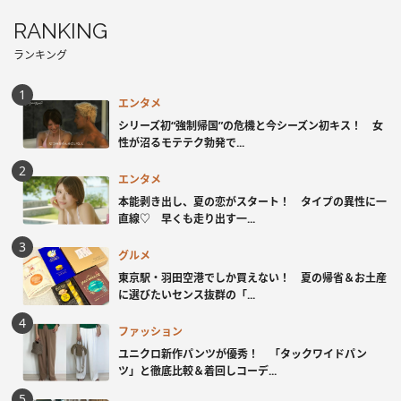
RANKING
ランキング
エンタメ
シリーズ初“強制帰国”の危機と今シーズン初キス！ 女
性が沼るモテテク勃発で...
エンタメ
本能剥き出し、夏の恋がスタート！ タイプの異性に一
直線♡ 早くも走り出す一...
グルメ
東京駅・羽田空港でしか買えない！ 夏の帰省＆お土産
に選びたいセンス抜群の「...
ファッション
ユニクロ新作パンツが優秀！ 「タックワイドパン
ツ」と徹底比較＆着回しコーデ...