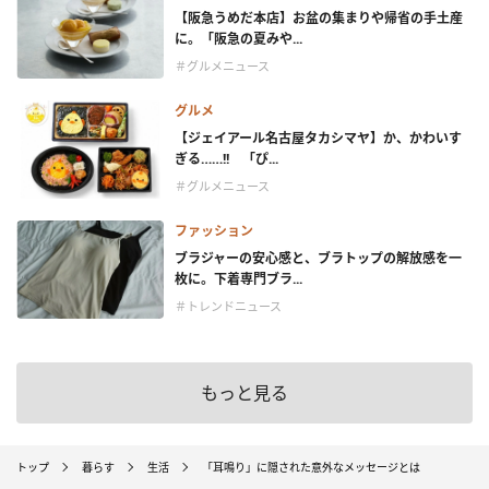
【阪急うめだ本店】お盆の集まりや帰省の手土産
に。「阪急の夏みや...
＃グルメニュース
グルメ
【ジェイアール名古屋タカシマヤ】か、かわいす
ぎる……!! 「ぴ...
＃グルメニュース
ファッション
ブラジャーの安心感と、ブラトップの解放感を一
枚に。下着専門ブラ...
＃トレンドニュース
もっと見る
トップ
暮らす
生活
「耳鳴り」に隠された意外なメッセージとは