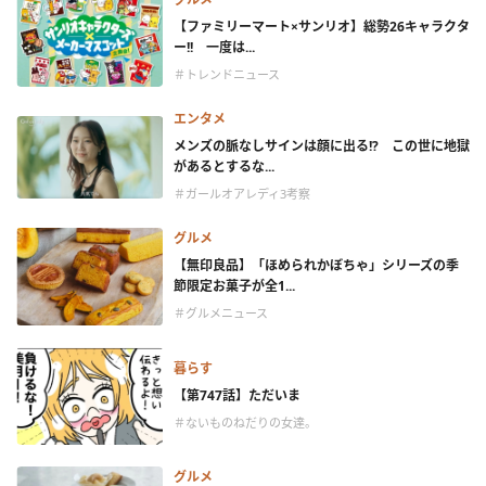
【ファミリーマート×サンリオ】総勢26キャラクタ
ー!! 一度は...
＃トレンドニュース
エンタメ
メンズの脈なしサインは顔に出る!? この世に地獄
があるとするな...
＃ガールオアレディ3考察
グルメ
【無印良品】「ほめられかぼちゃ」シリーズの季
節限定お菓子が全1...
＃グルメニュース
暮らす
【第747話】ただいま
＃ないものねだりの女達。
グルメ