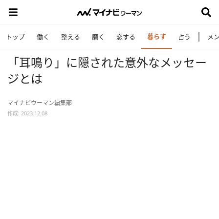
暮らす
トップ
働く
整える
磨く
恋する
占う
メ
「耳鳴り」に隠された意外なメッセー
ジとは
マイナビウーマン編集部
作成: 2023.12.08