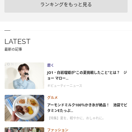
ランキングをもっと見る
LATEST
最新の記事
磨く
JO1・白岩瑠姫が“この夏挑戦したこと”とは？ ジ
ョー マロー...
＃ビューティーニュース
グルメ
アーモンドミルク100％かき氷が絶品！ 池袋でビ
タミンEたっぷ...
【特集】夏を、軽やかに、おしゃれに。
ファッション