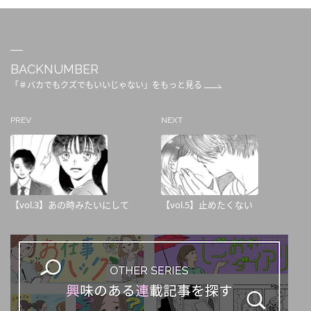
BACKNUMBER
「＃バカでもクズでもいいじゃない」をもっと見る
PREV
NEXT
【vol.3】あの時みたいにして
【vol.5】止めたくない