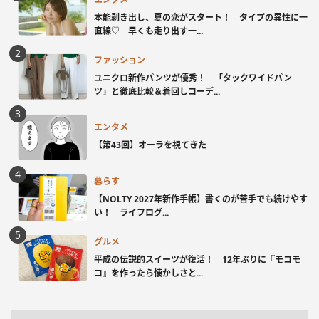
本能剥き出し、夏の恋がスタート！ タイプの異性に一
直線♡ 早くも走り出す一...
ファッション
ユニクロ新作パンツが優秀！ 「タックワイドパン
ツ」と徹底比較＆着回しコーデ...
エンタメ
【第43回】オーラを視てきた
暮らす
【NOLTY 2027年新作手帳】書くのが苦手でも続けやす
い！ ライフログ...
グルメ
平成の伝説的スイーツが復活！ 12年ぶりに『モコモ
コ』を作ったら懐かしさと...