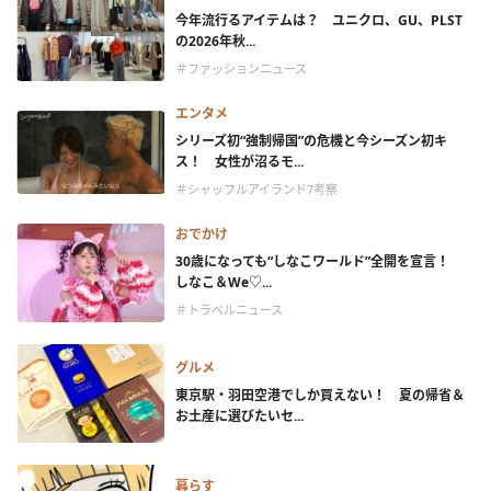
今年流行るアイテムは？ ユニクロ、GU、PLST
の2026年秋...
＃ファッションニュース
エンタメ
シリーズ初“強制帰国”の危機と今シーズン初キ
ス！ 女性が沼るモ...
＃シャッフルアイランド7考察
おでかけ
30歳になっても“しなこワールド”全開を宣言！
しなこ＆We♡...
＃トラベルニュース
グルメ
東京駅・羽田空港でしか買えない！ 夏の帰省＆
お土産に選びたいセ...
暮らす