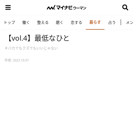
暮らす
トップ
働く
整える
磨く
恋する
占う
メ
【vol.4】最低なひと
＃バカでもクズでもいいじゃない
作成: 2023.10.07