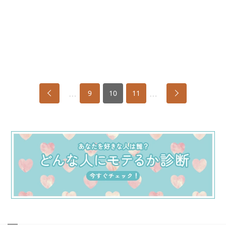
…
…
9
10
11