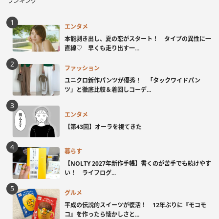
ランキング
エンタメ
本能剥き出し、夏の恋がスタート！ タイプの異性に一
直線♡ 早くも走り出す一...
ファッション
ユニクロ新作パンツが優秀！ 「タックワイドパン
ツ」と徹底比較＆着回しコーデ...
エンタメ
【第43回】オーラを視てきた
暮らす
【NOLTY 2027年新作手帳】書くのが苦手でも続けやす
い！ ライフログ...
グルメ
平成の伝説的スイーツが復活！ 12年ぶりに『モコモ
コ』を作ったら懐かしさと...