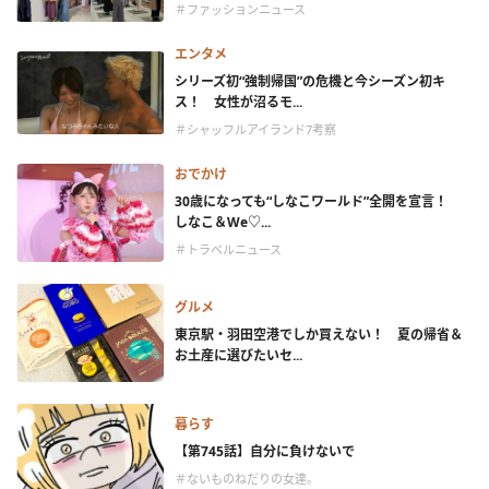
＃ファッションニュース
エンタメ
シリーズ初“強制帰国”の危機と今シーズン初キ
ス！ 女性が沼るモ...
＃シャッフルアイランド7考察
おでかけ
30歳になっても“しなこワールド”全開を宣言！
しなこ＆We♡...
＃トラベルニュース
グルメ
東京駅・羽田空港でしか買えない！ 夏の帰省＆
お土産に選びたいセ...
暮らす
【第745話】自分に負けないで
＃ないものねだりの女達。