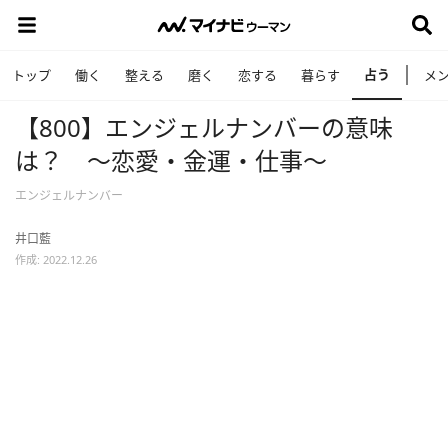
占う
トップ
働く
整える
磨く
恋する
暮らす
メ
【800】エンジェルナンバーの意味
は？ ～恋愛・金運・仕事～
エンジェルナンバー
井口藍
作成: 2022.12.26