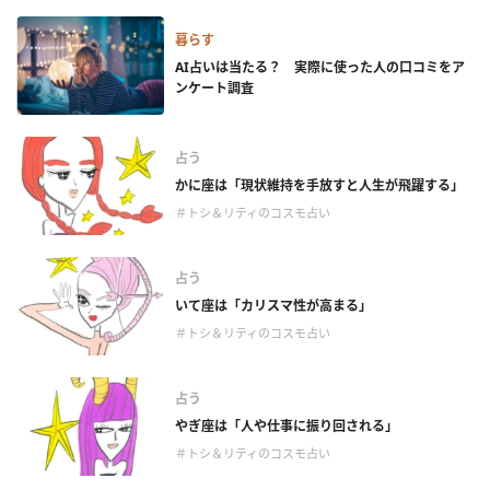
暮らす
AI占いは当たる？ 実際に使った人の口コミをア
ンケート調査
占う
かに座は「現状維持を手放すと人生が飛躍する」
＃トシ＆リティのコスモ占い
占う
いて座は「カリスマ性が高まる」
＃トシ＆リティのコスモ占い
占う
やぎ座は「人や仕事に振り回される」
＃トシ＆リティのコスモ占い