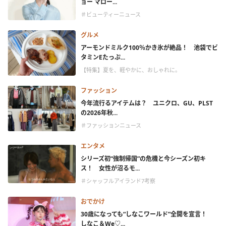
ョー マロー...
＃ビューティーニュース
グルメ
アーモンドミルク100％かき氷が絶品！ 池袋でビ
タミンEたっぷ...
【特集】夏を、軽やかに、おしゃれに。
ファッション
今年流行るアイテムは？ ユニクロ、GU、PLST
の2026年秋...
＃ファッションニュース
エンタメ
シリーズ初“強制帰国”の危機と今シーズン初キ
ス！ 女性が沼るモ...
＃シャッフルアイランド7考察
おでかけ
30歳になっても“しなこワールド”全開を宣言！
しなこ＆We♡...