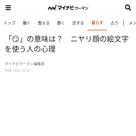
暮らす
トップ
働く
整える
磨く
恋する
占う
メ
「😏」の意味は？ ニヤリ顔の絵文字
を使う人の心理
マイナビウーマン編集部
作成: 2022.10.20