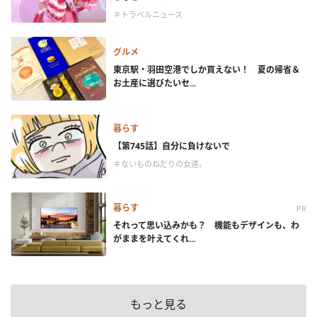
＃トラベルニュース
グルメ
東京駅・羽田空港でしか買えない！ 夏の帰省＆
お土産に選びたいセ...
暮らす
【第745話】自分に負けないで
＃ないものねだりの女達。
暮らす
PR
それって思い込みかも？ 機能もデザインも、わ
がままを叶えてくれ...
もっと見る