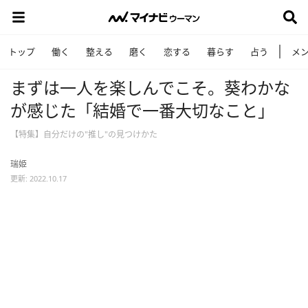
トップ
働く
整える
磨く
恋する
暮らす
占う
メ
まずは一人を楽しんでこそ。葵わかな
が感じた「結婚で一番大切なこと」
【特集】自分だけの"推し"の見つけかた
瑞姫
更新: 2022.10.17