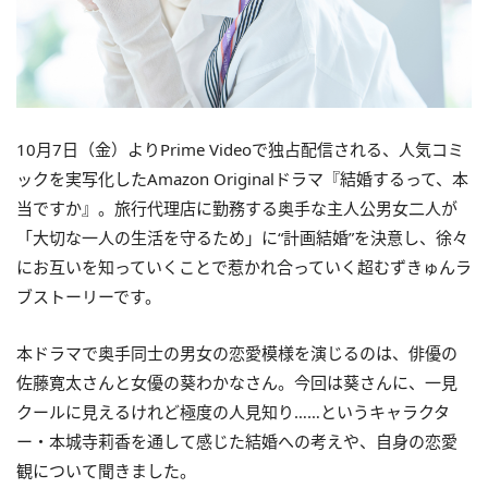
10月7日（金）よりPrime Videoで独占配信される、人気コミ
ックを実写化したAmazon Originalドラマ『結婚するって、本
当ですか』。旅行代理店に勤務する奥手な主人公男女二人が
「大切な一人の生活を守るため」に“計画結婚”を決意し、徐々
にお互いを知っていくことで惹かれ合っていく超むずきゅんラ
ブストーリーです。
本ドラマで奥手同士の男女の恋愛模様を演じるのは、俳優の
佐藤寛太さんと女優の葵わかなさん。今回は葵さんに、一見
クールに見えるけれど極度の人見知り……というキャラクタ
ー・本城寺莉香を通して感じた結婚への考えや、自身の恋愛
観について聞きました。