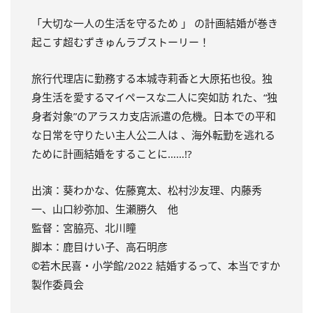
「大切な一人の生活を守るため 」 の計画結婚が巻き
起こす超むずきゅんラブストーリー！
旅行代理店に勤務する本城寺莉香と大原拓也役。独
身生活を愛するマイペースな二人に突如訪 れた、“独
身者対象”のアラスカ支店派遣の危機。日本での平和
な日常を守りたい主人公二人は 、海外転勤を逃れる
ために計画結婚をすることに……!?
出演：葵わかな、佐藤寛太、松村沙友理、内藤秀
一、山口紗弥加、生瀬勝久 他
監督：宮脇亮、北川瞳
脚本：鹿目けい子、高石明彦
©若木民喜・小学館/2022 結婚するって、本当ですか
製作委員会