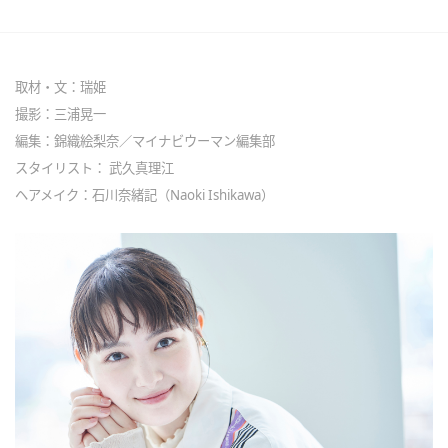
取材・文：瑞姫
撮影：三浦晃一
編集：錦織絵梨奈／マイナビウーマン編集部
スタイリスト： 武久真理江
ヘアメイク：石川奈緒記（Naoki Ishikawa）