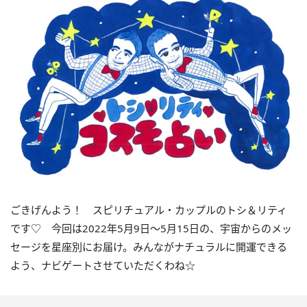
ごきげんよう！ スピリチュアル・カップルのトシ＆リティ
です♡ 今回は
2022
年5月
9
日〜
5
月
15
日の、宇宙からのメッ
セージを星座別にお届け。みんながナチュラルに開運できる
よう、ナビゲートさせていただくわね☆