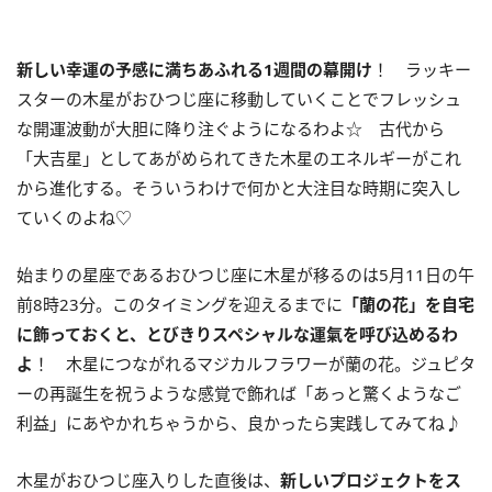
新しい幸運の予感に満ちあふれる
1
週間の幕開け
！ ラッキー
スターの木星がおひつじ座に移動していくことでフレッシュ
な開運波動が大胆に降り注ぐようになるわよ☆ 古代から
「大吉星」としてあがめられてきた木星のエネルギーがこれ
から進化する。そういうわけで何かと大注目な時期に突入し
ていくのよね♡
始まりの星座であるおひつじ座に木星が移るのは
5
月
11
日の午
前
8
時
23
分。このタイミングを迎えるまでに
「蘭の花」を自宅
に飾っておくと、とびきりスペシャルな運氣を呼び込めるわ
よ
！ 木星につながれるマジカルフラワーが蘭の花。ジュピタ
ーの再誕生を祝うような感覚で飾れば「あっと驚くようなご
利益」にあやかれちゃうから、良かったら実践してみてね♪
木星がおひつじ座入りした直後は、
新しいプロジェクトをス