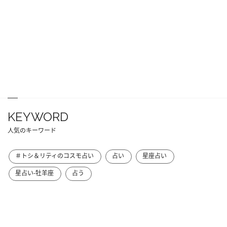
KEYWORD
人気のキーワード
＃トシ＆リティのコスモ占い
占い
星座占い
星占い-牡羊座
占う