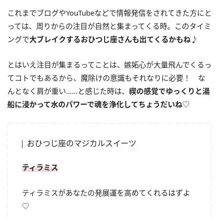
これまでブログや
YouTube
などで情報発信をされてきた方にと
っては、周りからの注目が自然と集まってくる時。このタイミ
ングで
大ブレイクするおひつじ座さんも出てくるかもね
♪
とはいえ注目が集まるってことは、嫉妬心が大量飛んでくるっ
てコトでもあるから、魔除けの意識もそれなりに必要！ な
んとなく肩が重い……と感じた時は、
禊の感覚でゆっくりと湯
船に浸かって水のパワーで魂を浄化してちょうだいね
♡
おひつじ座のマジカルスイーツ
ティラミス
ティラミスがあなたの発展運を高めてくれるはずよ
♡