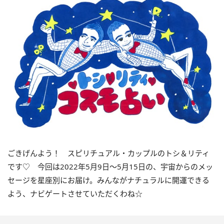
ごきげんよう！ スピリチュアル・カップルのトシ＆リティ
です♡ 今回は
2022
年5月
9
日〜
5
月
15
日の、宇宙からのメッ
セージを星座別にお届け。みんながナチュラルに開運できる
よう、ナビゲートさせていただくわね☆