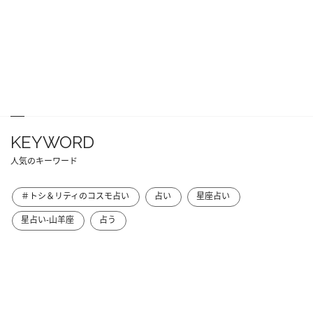
KEYWORD
人気のキーワード
＃トシ＆リティのコスモ占い
占い
星座占い
星占い-山羊座
占う