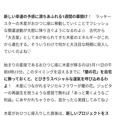
新しい幸運の予感に満ちあふれる
1
週間の幕開け
！ ラッキー
スターの木星がおひつじ座に移動していくことでフレッシュ
な開運波動が大胆に降り注ぐようになるわよ☆ 古代から
「大吉星」としてあがめられてきた木星のエネルギーがこれ
から進化する。そういうわけで何かと大注目な時期に突入し
ていくのよね♡
始まりの星座であるおひつじ座に木星が移るのは
5
月
11
日の午
前
8
時
23
分。このタイミングを迎えるまでに
「蘭の花」を自宅
に飾っておくと、とびきりスペシャルな運氣を呼び込めるわ
よ
！ 木星につながれるマジカルフラワーが蘭の花。ジュピタ
ーの再誕生を祝うような感覚で飾れば「あっと驚くようなご
利益」にあやかれちゃうから、良かったら実践してみてね♪
木星がおひつじ座入りした直後は、
新しいプロジェクトをス