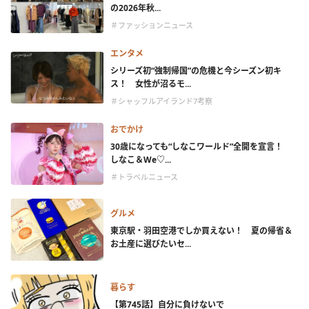
の2026年秋...
＃ファッションニュース
エンタメ
シリーズ初“強制帰国”の危機と今シーズン初キ
ス！ 女性が沼るモ...
＃シャッフルアイランド7考察
おでかけ
30歳になっても“しなこワールド”全開を宣言！
しなこ＆We♡...
＃トラベルニュース
グルメ
東京駅・羽田空港でしか買えない！ 夏の帰省＆
お土産に選びたいセ...
暮らす
【第745話】自分に負けないで