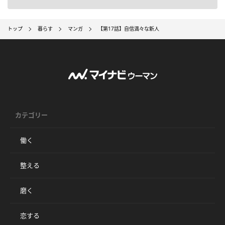
トップ
暮らす
マンガ
【第17話】自信満々な新人
カテゴリー
働く
整える
磨く
恋する