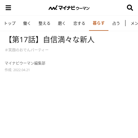
暮らす
トップ
働く
整える
磨く
恋する
占う
メ
【第17話】自信満々な新人
＃笑顔のおでんパーティー
マイナビウーマン編集部
作成: 2022.04.21